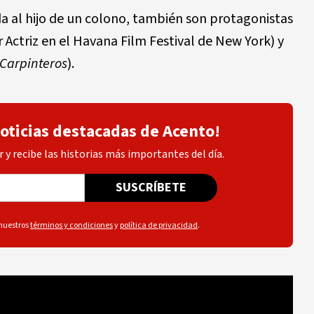
a al hijo de un colono, también son protagonistas
 Actriz en el Havana Film Festival de New York) y
Carpinteros
).
noticias destacadas de Acento!
 y recibe las historias más importantes del día.
SUSCRÍBETE
 nuestros
términos y condiciones
y
política de privacidad
.