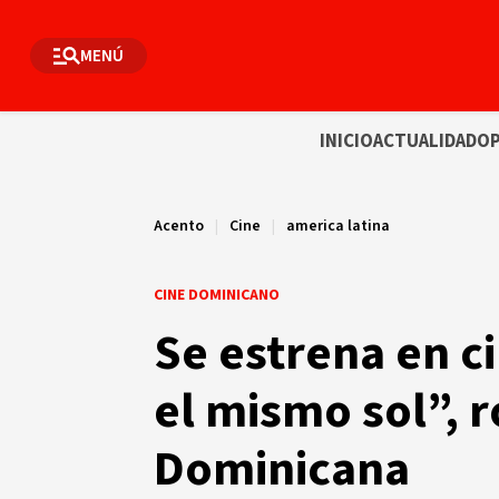
MENÚ
INICIO
ACTUALIDAD
OP
Acento
|
Cine
|
america latina
CINE DOMINICANO
Se estrena en c
el mismo sol”, 
Dominicana