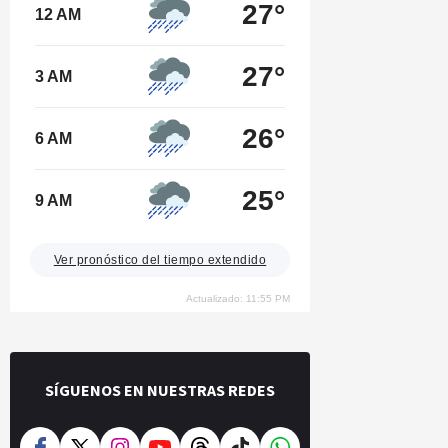
27°
12 AM
27°
3 AM
26°
6 AM
25°
9 AM
Ver pronóstico del tiempo extendido
Actualizado: 11:55 PM
SÍGUENOS EN NUESTRAS REDES