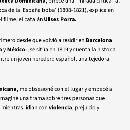
blica Dominicana,
ofrece una "mirada crítica" al
ca de la 'España boba' (1808-1821), explica en
l filme, el catalán
Ulises Porra.
primero desde que volvió a residir en
Barcelona
a
y
México
-, se sitúa en 1819 y cuenta la historia
ntre un joven heredero español, una tejedora
nicana,
me obsesioné con el lugar y empecé a
 e imaginé una trama sobre tres personas que
a mientras lidian con
violencia
, prejuicio y