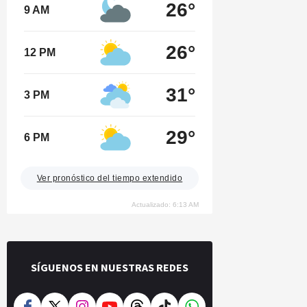
26°
9 AM
26°
12 PM
31°
3 PM
29°
6 PM
Ver pronóstico del tiempo extendido
Actualizado: 6:13 AM
SÍGUENOS EN NUESTRAS REDES