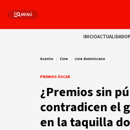
MENÚ
INICIO
ACTUALIDAD
OP
Acento
|
Cine
|
cine dominicano
PREMIOS ÓSCAR
¿Premios sin púb
contradicen el 
en la taquilla 