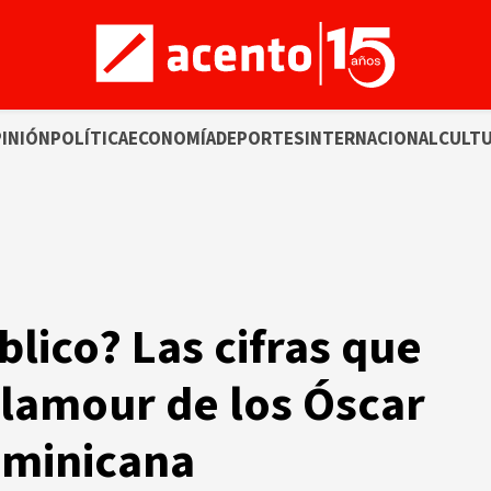
INIÓN
POLÍTICA
ECONOMÍA
DEPORTES
INTERNACIONAL
CULT
lico? Las cifras que
glamour de los Óscar
dominicana