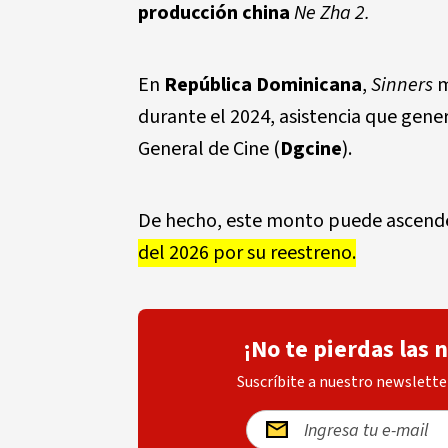
producción china
Ne Zha 2.
En
República Dominicana
,
Sinners
m
durante el 2024, asistencia que gene
General de Cine (
Dgcine
).
De hecho, este monto puede ascender
del 2026 por su reestreno.
¡No te pierdas las 
Suscríbite a nuestro newsletter