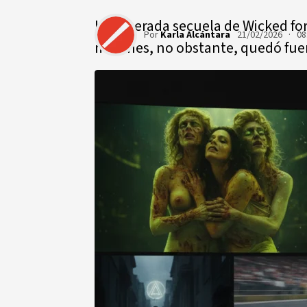
La esperada secuela de Wicked fo
Por
Karla Alcántara
21/02/2026 · 08
millones, no obstante, quedó fuer