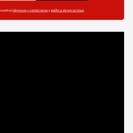
 nuestros
términos y condiciones
y
política de privacidad
.