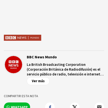
BBC News Mundo
La British Broadcasting Corporation
(Corporación Británica de Radiodifusión) es el
servicio público de radio, televisión e internet
de Reino Unido, con más de nueve décadas de
Ver más
trayectoria. Es independiente de controles
comerciales y/o políticos y opera bajo un
estatuto real que garantiza dicha
COMPARTIR ESTA NOTA
independencia. La BBC cuenta con una red de
más de 250 corresponsales en territorio
WHATSAPP