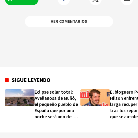
británico y más de 100 ciudades capitales de
todo el mundo.
VER COMENTARIOS
SIGUE LEYENDO
Eclipse solar total:
El bloguero P
Avellanosa de Muñó,
Hilton enfren
el pequeño pueblo de
larga recuper
España que por una
tras los repo
noche será uno de los
que se autol
lugares más
durante una
fascinantes del
transmisión e
planeta