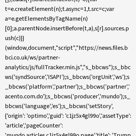
t=e.createElement(n);t.async=1,t.src=c;var
a=e.getElementsByTagName(n)
[0];a.parentNode.insertBefore(t,a),s[r].sources.p
ush(c)}}
(window,document,"script","https://news.files.b
bci.co.uk/ws/partner-
analytics/js/fullTracker.min.js","s_bbcws");s_bbc
ws('syndSource','ISAPI');s_bbcws('orgUnit','ws');s
_bbcws('platform','partner');s_bbcws('partner','
acento.com.do');s_bbcws('producer','mundo');s_
bbcws('language','es');s_bbcws('setStory',
{'origin': 'optimo','guid': 'c1jz5x4gl99o','assetType':
'article','pageCounter':
'mundo.articles.c1jz5x4gl99o.page','title': 'Trump