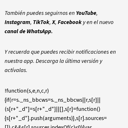
También puedes seguirnos en
YouTube
,
Instagram
,
TikTok
,
X
,
Facebook
y en el nuevo
canal de WhatsApp.
Y recuerda que puedes recibir notificaciones en
nuestra app. Descarga la última versión y
actívalas.
!function(s,e,n,c,r)
{if(r=s._ns_bbcws=s._ns_bbcws||r,s[r]||
(s[r+"_d"]=s[r+"_d"]||[],s[r]=function()
{s[r+"_d"].push(arguments)},s[r].sources=
[]),c&&s[r].sources.indexOf(c)<0){var