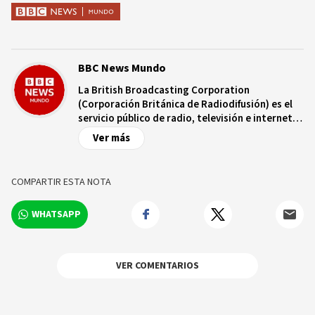
BBC News Mundo
La British Broadcasting Corporation
(Corporación Británica de Radiodifusión) es el
servicio público de radio, televisión e internet
de Reino Unido, con más de nueve décadas de
Ver más
trayectoria. Es independiente de controles
comerciales y/o políticos y opera bajo un
estatuto real que garantiza dicha
COMPARTIR ESTA NOTA
independencia. La BBC cuenta con una red de
más de 250 corresponsales en territorio
WHATSAPP
británico y más de 100 ciudades capitales de
todo el mundo.
VER COMENTARIOS