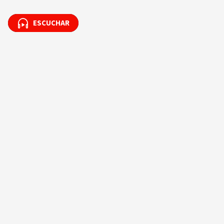
ESCUCHAR
ESCUCHAR