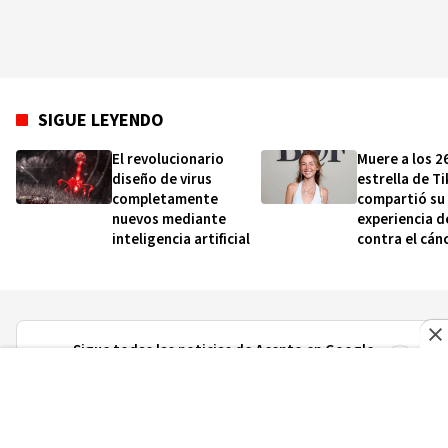
SIGUE LEYENDO
El revolucionario
Muere a los 2
diseño de virus
estrella de T
completamente
compartió su
nuevos mediante
experiencia d
inteligencia artificial
contra el cán
Sigue todas las noticias de Acento en Google
News
Sigue todas las noticias de Acento en