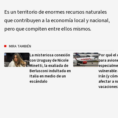
Es un territorio de enormes recursos naturales
que contribuyen a la economía local y nacional,
pero que compiten entre ellos mismos.
MIRA TAMBIÉN
La misteriosa conexión
Por qué el
con Uruguay de Nicole
para avion
Minetti, la exaliada de
especialm
Berlusconi indultada en
vulnerable 
Italia en medio de un
Irán (y có
escándalo
afectar a n
vacaciones