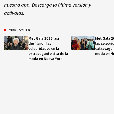
nuestra app. Descarga la última versión y
actívalas.
MIRA TAMBIÉN
Met Gala 2026: así
Met Gala 20
desfilaron las
las celebri
celebridades en la
extravagan
extravagante cita de la
moda en N
moda en Nueva York