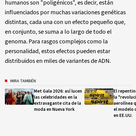
humanos son "poligénicos", es decir, están
influenciados por muchas variaciones genéticas
distintas, cada una con un efecto pequeño que,
en conjunto, se suma a lo largo de todo el
genoma. Para rasgos complejos como la
personalidad, estos efectos pueden estar
distribuidos en miles de variantes de ADN.
MIRA TAMBIÉN
Met Gala 2026: así lucen
El repentino
las celebridades en la
la "revoluc
extravagante cita de la
aerolínea 
moda en Nueva York
el modelo 
en EE.UU.