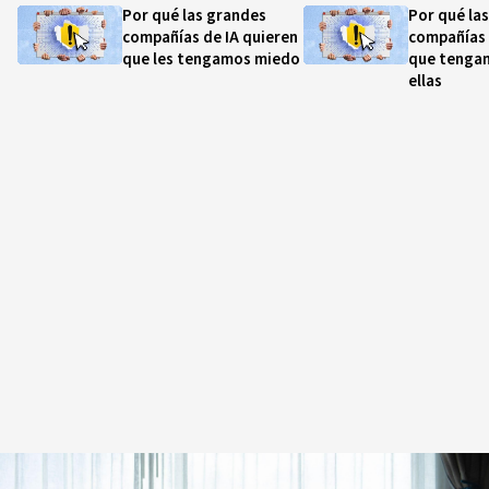
Por qué las grandes
Por qué la
compañías de IA quieren
compañías 
que les tengamos miedo
que tenga
ellas