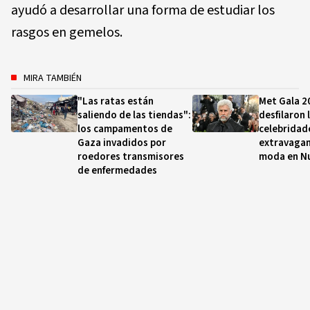
ayudó a desarrollar una forma de estudiar los
rasgos en gemelos.
MIRA TAMBIÉN
"Las ratas están
Met Gala 20
saliendo de las tiendas":
desfilaron 
los campamentos de
celebridade
Gaza invadidos por
extravagan
roedores transmisores
moda en N
de enfermedades