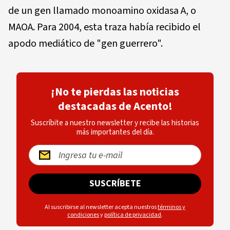
de un gen llamado monoamino oxidasa A, o
MAOA. Para 2004, esta traza había recibido el
apodo mediático de "gen guerrero".
¡No te pierdas las noticias
destacadas de Acento!
Suscríbite a nuestro newsletter y recibe las historias
más importantes del día.
SUSCRÍBETE
Al suscribirse al newsletter acepta nuestros
términos y
condiciones
y
política de privacidad
.