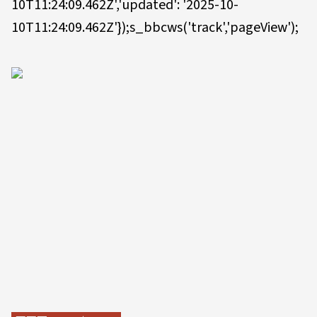
10T11:24:09.462Z','updated': '2025-10-
10T11:24:09.462Z'});s_bbcws('track','pageView');