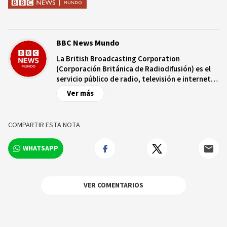
BBC News Mundo
La British Broadcasting Corporation
(Corporación Británica de Radiodifusión) es el
servicio público de radio, televisión e internet
de Reino Unido, con más de nueve décadas de
Ver más
trayectoria. Es independiente de controles
comerciales y/o políticos y opera bajo un
estatuto real que garantiza dicha
COMPARTIR ESTA NOTA
independencia. La BBC cuenta con una red de
más de 250 corresponsales en territorio
WHATSAPP
británico y más de 100 ciudades capitales de
todo el mundo.
VER COMENTARIOS