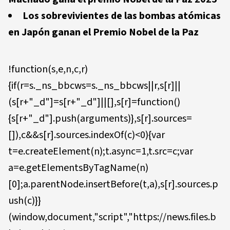
Los sobrevivientes de las bombas atómicas
en Japón ganan el Premio Nobel de la Paz
!function(s,e,n,c,r)
{if(r=s._ns_bbcws=s._ns_bbcws||r,s[r]||
(s[r+"_d"]=s[r+"_d"]||[],s[r]=function()
{s[r+"_d"].push(arguments)},s[r].sources=
[]),c&&s[r].sources.indexOf(c)<0){var
t=e.createElement(n);t.async=1,t.src=c;var
a=e.getElementsByTagName(n)
[0];a.parentNode.insertBefore(t,a),s[r].sources.p
ush(c)}}
(window,document,"script","https://news.files.b