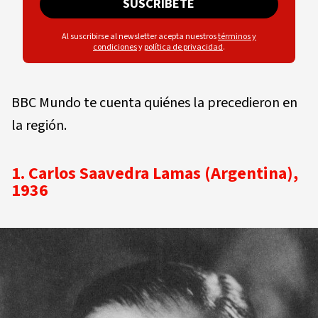
SUSCRÍBETE
Al suscribirse al newsletter acepta nuestros
términos y
condiciones
y
política de privacidad
.
BBC Mundo te cuenta quiénes la precedieron en
la región.
1. Carlos Saavedra Lamas (Argentina),
1936