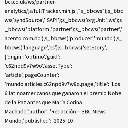
bci.co.uk/ws/partner-
analytics/js/fullTracker.min.js","s_bbcws");s_bbc
ws('syndSource','ISAPI');s_bbcws('orgUnit','ws');s
_bbcws('platform','partner');s_bbcws('partner','
acento.com.do');s_bbcws('producer','mundo');s_
bbcws('language','es');s_bbcws('setStory',
{'origin': 'optimo','guid':
'c62npd9v7w9o','assetType':
'article','pageCounter':
'mundo.articles.c62npd9v7w9o.page','title': 'Los
6 latinoamericanos que ganaron el premio Nobel
de la Paz antes que María Corina
Machado','author': 'Redacción – BBC News
Mundo','published': '2025-10-