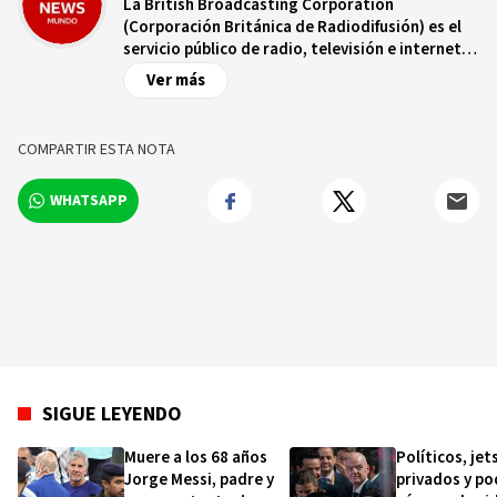
La British Broadcasting Corporation
(Corporación Británica de Radiodifusión) es el
servicio público de radio, televisión e internet
de Reino Unido, con más de nueve décadas de
Ver más
trayectoria. Es independiente de controles
comerciales y/o políticos y opera bajo un
estatuto real que garantiza dicha
COMPARTIR ESTA NOTA
independencia. La BBC cuenta con una red de
más de 250 corresponsales en territorio
WHATSAPP
británico y más de 100 ciudades capitales de
todo el mundo.
SIGUE LEYENDO
Muere a los 68 años
Políticos, jet
Jorge Messi, padre y
privados y po