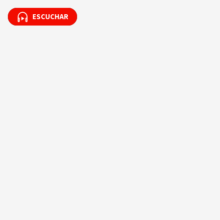
ESCUCHAR
ESCUCHAR