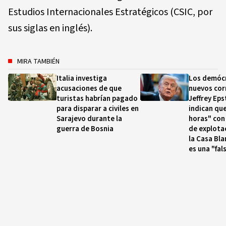
Estudios Internacionales Estratégicos (CSIC, por
sus siglas en inglés).
MIRA TAMBIÉN
Italia investiga
Los demócr
acusaciones de que
nuevos cor
turistas habrían pagado
Jeffrey Eps
para disparar a civiles en
indican qu
Sarajevo durante la
horas" con
guerra de Bosnia
de explotac
la Casa Bla
es una "fal