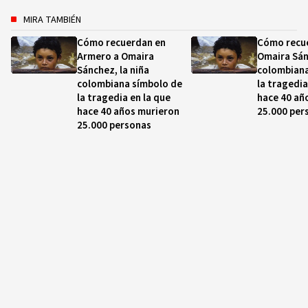
MIRA TAMBIÉN
Cómo recuerdan en
Cómo recu
Armero a Omaira
Omaira Sán
Sánchez, la niña
colombiana
colombiana símbolo de
la tragedia
la tragedia en la que
hace 40 añ
hace 40 años murieron
25.000 per
25.000 personas