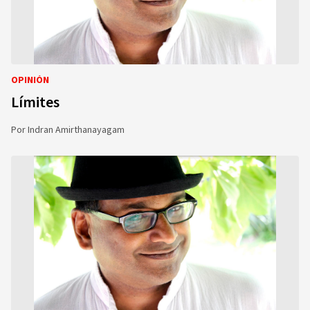
OPINIÓN
Límites
Por
Indran Amirthanayagam