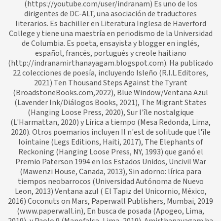
(https://youtube.com/user/indranam) Es uno de los
dirigentes de DC-ALT, una asociación de traductores
literarios. Es bachiller en Literatura Inglesa de Haverford
College y tiene una maestría en periodismo de la Universidad
de Columbia. Es poeta, ensayista y blogger en inglés,
español, francés, portugués y creole haitiano
(http://indranamirthanayagam.blogspot.com). Ha publicado
22 colecciones de poesía, incluyendo Isleño (R.I.L.Editores,
2021) Ten Thousand Steps Against the Tyrant
(BroadstoneBooks.com,2022), Blue Window/Ventana Azul
(Lavender Ink/Diálogos Books, 2021), The Migrant States
(Hanging Loose Press, 2020), Sur l'île nostalgique
(L'Harmattan, 2020) y Lírica a tiempo (Mesa Redonda, Lima,
2020). Otros poemarios incluyen Il n'est de solitude que l'île
lointaine (Legs Editions, Haiti, 2017), The Elephants of
Reckoning (Hanging Loose Press, NY, 1993) que ganó el
Premio Paterson 1994 en los Estados Unidos, Uncivil War
(Mawenzi House, Canada, 2013), Sin adorno: lírica para
tiempos neobarrocos (Universidad Autónoma de Nuevo
Leon, 2013) Ventana azul ( El Tapiz del Unicornio, México,
2016) Coconuts on Mars, Paperwall Publishers, Mumbai, 2019
(www.paperwall.in), En busca de posada (Apogeo, Lima,