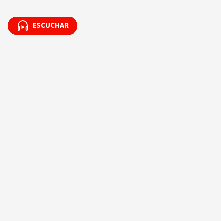
ESCUCHAR
ESCUCHAR