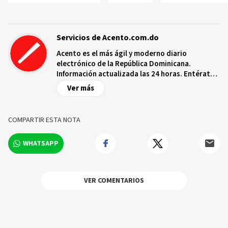
Servicios de Acento.com.do
Acento es el más ágil y moderno diario
electrónico de la República Dominicana.
Información actualizada las 24 horas. Entérate
de las noticias y sucesos más importantes a
Ver más
nivel nacional e internacional, videos y fotos
sobre los hechos y los protagonistas más
relevantes en tiempo real.
COMPARTIR ESTA NOTA
WHATSAPP
VER COMENTARIOS