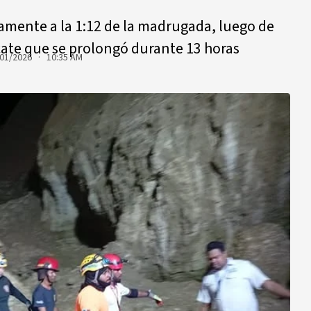
amente a la 1:12 de la madrugada, luego de
ate que se prolongó durante 13 horas
01/2026 · 10:35 AM