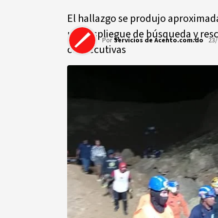
El hallazgo se produjo aproximad
un despliegue de búsqueda y resc
Por
Servicios de Acento.com.do
23/
consecutivas