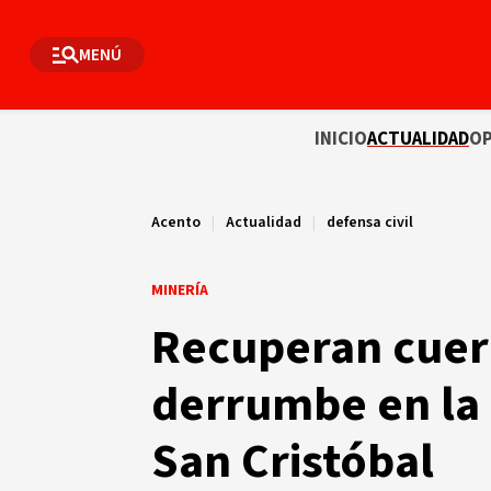
MENÚ
INICIO
ACTUALIDAD
OP
Acento
|
Actualidad
|
defensa civil
MINERÍA
Recuperan cuer
derrumbe en la 
San Cristóbal