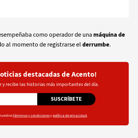
e desempeñaba como operador de una
máquina de
o al momento de registrarse el
derrumbe
.
noticias destacadas de Acento!
 y recibe las historias más importantes del día.
SUSCRÍBETE
 nuestros
términos y condiciones
y
política de privacidad
.