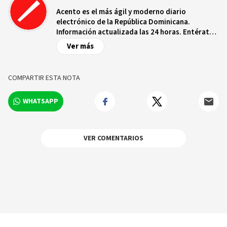
Acento es el más ágil y moderno diario
electrónico de la República Dominicana.
Información actualizada las 24 horas. Entérate
de las noticias y sucesos más importantes a
Ver más
nivel nacional e internacional, videos y fotos
sobre los hechos y los protagonistas más
relevantes en tiempo real.
COMPARTIR ESTA NOTA
WHATSAPP
VER COMENTARIOS