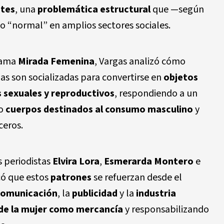
ntes
, una
problemática estructural
que —según
o “normal” en amplios sectores sociales.
grama
Mirada Femenina
, Vargas analizó cómo
 son socializadas para convertirse en
objetos
 sexuales y reproductivos
, respondiendo a un
mo
cuerpos destinados al consumo masculino
y
ceros.
s periodistas
Elvira Lora
,
Esmerarda Montero
e
có que estos
patrones
se refuerzan desde el
comunicación
, la
publicidad
y la
industria
de la mujer como mercancía
y responsabilizando