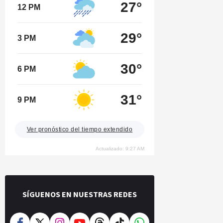
27°
12 PM
29°
3 PM
30°
6 PM
31°
9 PM
Ver pronóstico del tiempo extendido
Actualizado: 9:27 AM
SÍGUENOS EN NUESTRAS REDES