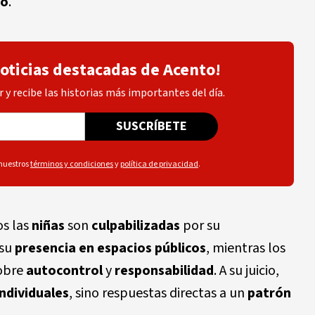
so
.
noticias destacadas de Acento!
 y recibe las historias más importantes del día.
SUSCRÍBETE
 nuestros
términos y condiciones
y
política de privacidad
.
os las
niñas
son
culpabilizadas
por su
su
presencia en espacios públicos
, mientras los
sobre
autocontrol
y
responsabilidad
. A su juicio,
individuales
, sino respuestas directas a un
patrón