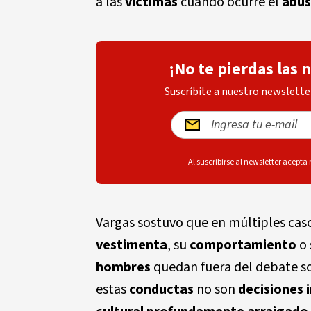
a las
víctimas
cuando ocurre el
abu
¡No te pierdas las 
Suscríbite a nuestro newsletter
Al suscribirse al newsletter acepta
Vargas sostuvo que en múltiples cas
vestimenta
, su
comportamiento
o 
hombres
quedan fuera del debate 
estas
conductas
no son
decisiones 