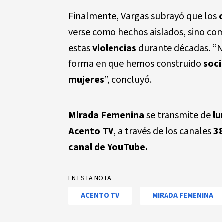
Finalmente, Vargas subrayó que los
verse como hechos aislados, sino com
estas
violencias
durante décadas. “
forma en que hemos construido
soc
mujeres
”, concluyó.
Mirada Femenina
se transmite de
lu
Acento TV
, a través de los canales
3
canal de YouTube.
EN ESTA NOTA
ACENTO TV
MIRADA FEMENINA