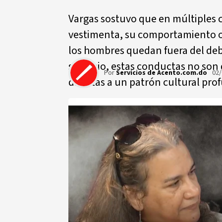
Vargas sostuvo que en múltiples c
vestimenta, su comportamiento o 
los hombres quedan fuera del deb
su juicio, estas conductas no son 
Por
Servicios de Acento.com.do
02/
directas a un patrón cultural pr