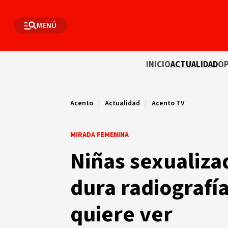
MENÚ
INICIO
ACTUALIDAD
OP
Acento
|
Actualidad
|
Acento TV
MIRADA FEMENINA
Niñas sexualiza
dura radiografía
quiere ver