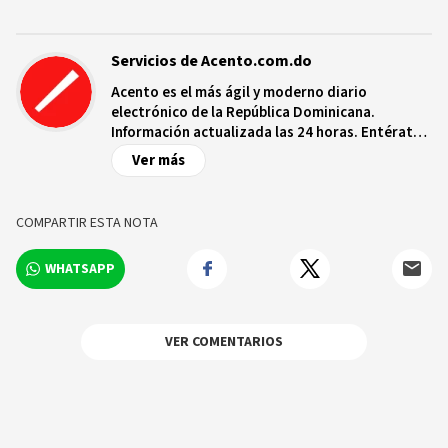
Servicios de Acento.com.do
Acento es el más ágil y moderno diario
electrónico de la República Dominicana.
Información actualizada las 24 horas. Entérate
de las noticias y sucesos más importantes a
Ver más
nivel nacional e internacional, videos y fotos
sobre los hechos y los protagonistas más
relevantes en tiempo real.
COMPARTIR ESTA NOTA
WHATSAPP
VER COMENTARIOS