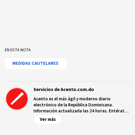
EN ESTA NOTA
MEDIDAS CAUTELARES
Servicios de Acento.com.do
Acento es el más ágil y moderno diario
electrónico de la República Dominicana.
Información actualizada las 24 horas. Entérate
de las noticias y sucesos más importantes a
Ver más
nivel nacional e internacional, videos y fotos
sobre los hechos y los protagonistas más