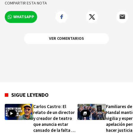
relevantes en tiempo real.
COMPARTIR ESTA NOTA
WHATSAPP
VER COMENTARIOS
SIGUE LEYENDO
Carlos Castro: El
Familiares de
relato de un director
Handal manti
y creador de teatro
vigilia y espe
que anuncia estar
apelación pe
cansado de la falta de
hacer justicia