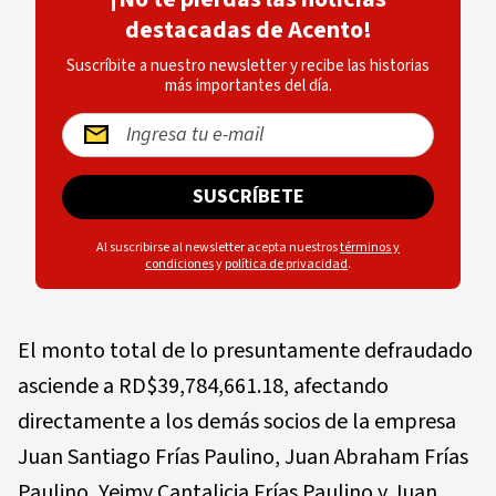
destacadas de Acento!
Suscríbite a nuestro newsletter y recibe las historias
más importantes del día.
SUSCRÍBETE
Al suscribirse al newsletter acepta nuestros
términos y
condiciones
y
política de privacidad
.
El monto total de lo presuntamente defraudado
asciende a RD$39,784,661.18, afectando
directamente a los demás socios de la empresa
Juan Santiago Frías Paulino, Juan Abraham Frías
Paulino, Yeimy Cantalicia Frías Paulino y Juan