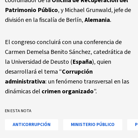
coordinador de la
Oficina de Recuperación del
Patrimonio Público
, y Michael Grunwald, jefe de
división en la fiscalía de Berlín,
Alemania
.
El congreso concluirá con una conferencia de
Carmen Demelsa Benito Sánchez, catedrática de
la Universidad de Deusto (
España
), quien
desarrollará el tema “
Corrupción
administrativa
: un fenómeno transversal en las
dinámicas del
crimen organizado
”.
EN ESTA NOTA
ANTICORRUPCIÓN
MINISTERIO PÚBLICO
P