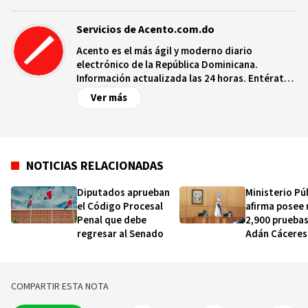
Servicios de Acento.com.do
Acento es el más ágil y moderno diario
electrónico de la República Dominicana.
Información actualizada las 24 horas. Entérate
de las noticias y sucesos más importantes a
Ver más
nivel nacional e internacional, videos y fotos
sobre los hechos y los protagonistas más
relevantes en tiempo real.
NOTICIAS RELACIONADAS
Diputados aprueban
Ministerio Pú
el Código Procesal
afirma posee
Penal que debe
2,900 pruebas
regresar al Senado
Adán Cáceres
compartes
COMPARTIR ESTA NOTA