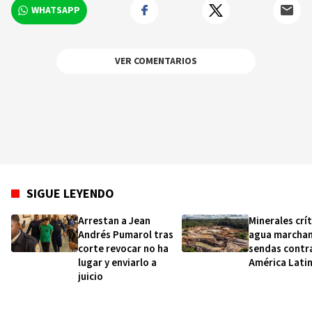
WHATSAPP
VER COMENTARIOS
SIGUE LEYENDO
Arrestan a Jean
Minerales crít
Andrés Pumarol tras
agua marchan
corte revocar no ha
sendas contra
lugar y enviarlo a
América Lati
juicio