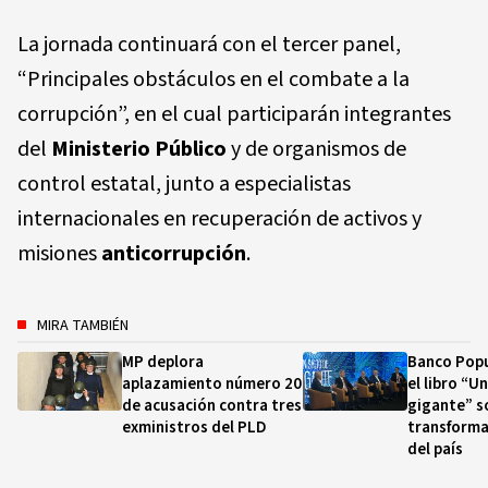
La jornada continuará con el tercer panel,
“Principales obstáculos en el combate a la
corrupción”, en el cual participarán integrantes
del
Ministerio Público
y de organismos de
control estatal, junto a especialistas
internacionales en recuperación de activos y
misiones
anticorrupción
.
MIRA TAMBIÉN
MP deplora
Banco Popu
aplazamiento número 20
el libro “U
de acusación contra tres
gigante” s
exministros del PLD
transforma
del país