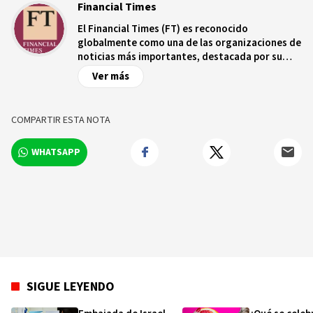
Financial Times
El Financial Times (FT) es reconocido
globalmente como una de las organizaciones de
noticias más importantes, destacada por su
autoridad e integridad editorial. Fundado en
Ver más
1888, ha evolucionado de ser un diario enfocado
en Londres a convertirse en una corporación
mediática global. El 93% de sus lectores son
COMPARTIR ESTA NOTA
digitales.
WHATSAPP
SIGUE LEYENDO