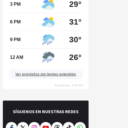
29°
3 PM
31°
6 PM
30°
9 PM
26°
12 AM
Ver pronóstico del tiempo extendido
Actualizado: 1:04 PM
SÍGUENOS EN NUESTRAS REDES