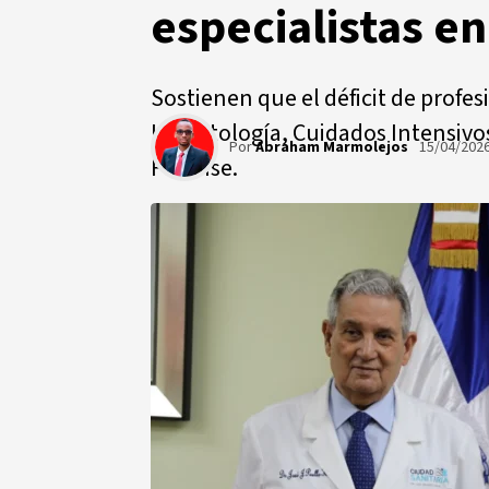
especialistas e
Sostienen que el déficit de profe
Hematología, Cuidados Intensivos
Por
Abraham Marmolejos
15/04/202
Forense.