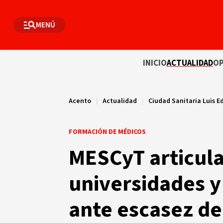
MENÚ
INICIO
ACTUALIDAD
OP
Acento
|
Actualidad
|
Ciudad Sanitaria Luis E
FORMACIÓN DE MÉDICOS
MESCyT articula
universidades y
ante escasez d