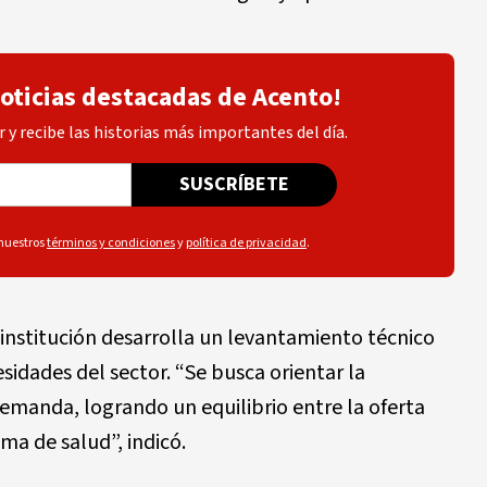
noticias destacadas de Acento!
 y recibe las historias más importantes del día.
SUSCRÍBETE
 nuestros
términos y condiciones
y
política de privacidad
.
 institución desarrolla un levantamiento técnico
esidades del sector. “Se busca orientar la
emanda, logrando un equilibrio entre la oferta
ma de salud”, indicó.