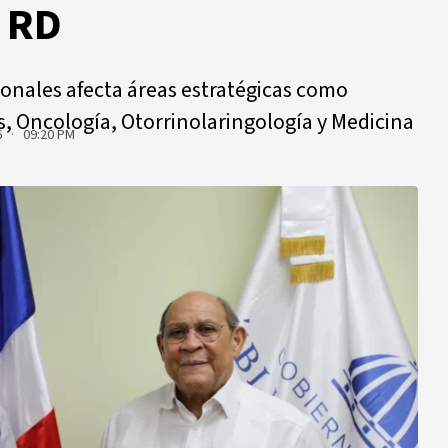
n RD
sionales afecta áreas estratégicas como
, Oncología, Otorrinolaringología y Medicina
6 · 09:20 PM