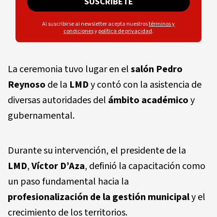
SUSCRÍBETE
Al suscribirse al newsletter acepta nuestros
términos y
condiciones
y
política de privacidad
.
La ceremonia tuvo lugar en el
salón Pedro
Reynoso
de la
LMD
y contó con la asistencia de
diversas autoridades del
ámbito académico
y
gubernamental.
Durante su intervención, el presidente de la
LMD
,
Víctor D’Aza
, definió la capacitación como
un paso fundamental hacia la
profesionalización de la gestión municipal
y el
crecimiento de los territorios.