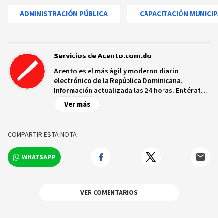
ADMINISTRACIÓN PÚBLICA
CAPACITACIÓN MUNICIP
Servicios de Acento.com.do
Acento es el más ágil y moderno diario
electrónico de la República Dominicana.
Información actualizada las 24 horas. Entérate
de las noticias y sucesos más importantes a
Ver más
nivel nacional e internacional, videos y fotos
sobre los hechos y los protagonistas más
relevantes en tiempo real.
COMPARTIR ESTA NOTA
WHATSAPP
VER COMENTARIOS