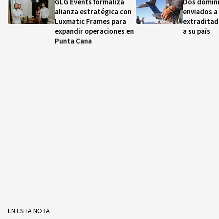
GLG Events formaliza
Dos domin
alianza estratégica con
enviados a
Luxmatic Frames para
extraditad
expandir operaciones en
a su país
Punta Cana
EN ESTA NOTA