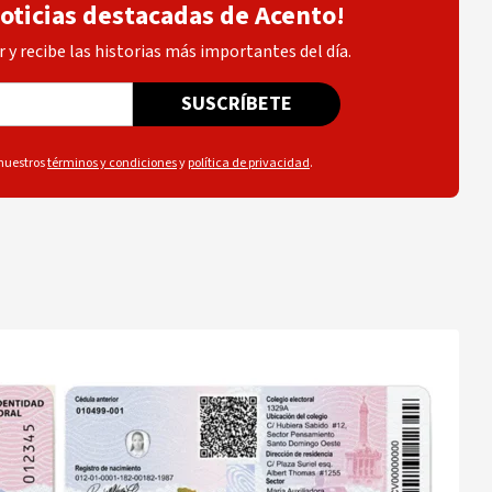
noticias destacadas de Acento!
 y recibe las historias más importantes del día.
SUSCRÍBETE
 nuestros
términos y condiciones
y
política de privacidad
.