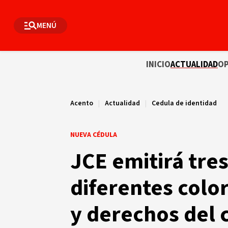
MENÚ
INICIO
ACTUALIDAD
OP
Acento
|
Actualidad
|
Cedula de identidad
NUEVA CÉDULA
JCE emitirá tres
diferentes colo
y derechos del 