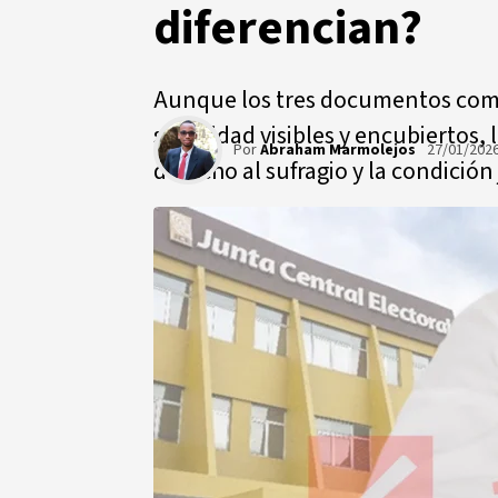
diferencian?
Aunque los tres documentos com
seguridad visibles y encubiertos, l
Por
Abraham Marmolejos
27/01/202
derecho al sufragio y la condición j