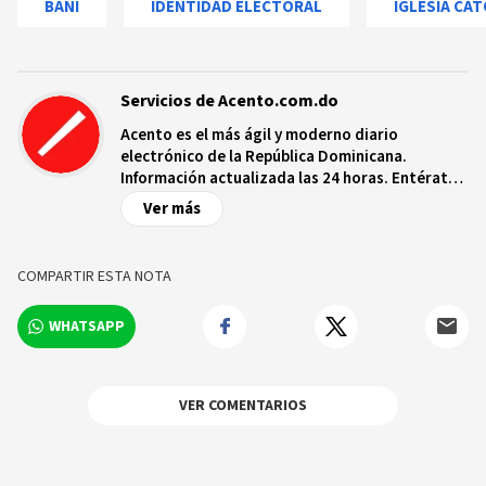
BANÍ
IDENTIDAD ELECTORAL
IGLESIA CAT
Servicios de Acento.com.do
Acento es el más ágil y moderno diario
electrónico de la República Dominicana.
Información actualizada las 24 horas. Entérate
de las noticias y sucesos más importantes a
Ver más
nivel nacional e internacional, videos y fotos
sobre los hechos y los protagonistas más
relevantes en tiempo real.
COMPARTIR ESTA NOTA
WHATSAPP
VER COMENTARIOS