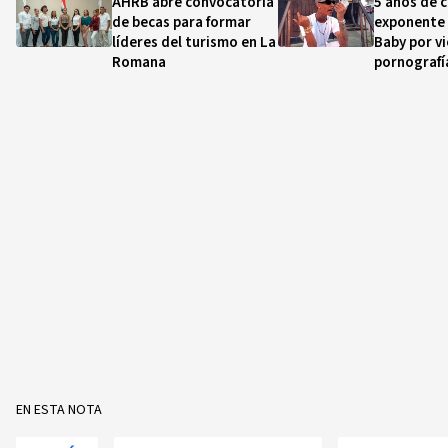
AHRB abre convocatoria
5 años de c
de becas para formar
exponente 
líderes del turismo en La
Baby por vi
Romana
pornografía
EN ESTA NOTA