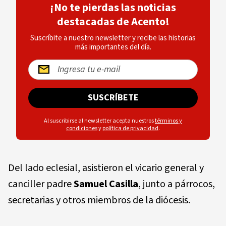
¡No te pierdas las noticias
destacadas de Acento!
Suscríbite a nuestro newsletter y recibe las historias
más importantes del día.
SUSCRÍBETE
Al suscribirse al newsletter acepta nuestros
términos y
condiciones
y
política de privacidad
.
Del lado eclesial, asistieron el vicario general y
canciller padre
Samuel Casilla
, junto a párrocos,
secretarias y otros miembros de la diócesis.