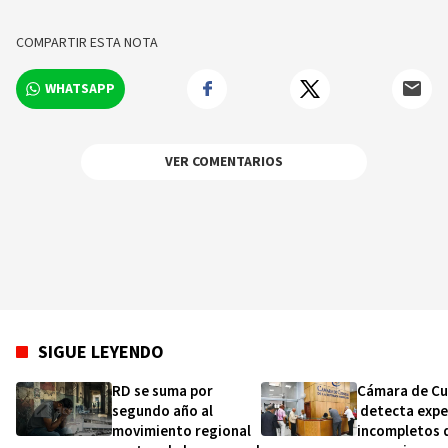
sobre los hechos y los protagonistas más
relevantes en tiempo real.
COMPARTIR ESTA NOTA
WHATSAPP
VER COMENTARIOS
SIGUE LEYENDO
RD se suma por
Cámara de C
segundo año al
detecta expe
movimiento regional
incompletos 