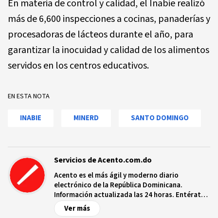
En materia de control y calidad, el Inabie realizó
más de 6,600 inspecciones a cocinas, panaderías y
procesadoras de lácteos durante el año, para
garantizar la inocuidad y calidad de los alimentos
servidos en los centros educativos.
EN ESTA NOTA
INABIE
MINERD
SANTO DOMINGO
Servicios de Acento.com.do
Acento es el más ágil y moderno diario
electrónico de la República Dominicana.
Información actualizada las 24 horas. Entérate
de las noticias y sucesos más importantes a
Ver más
nivel nacional e internacional, videos y fotos