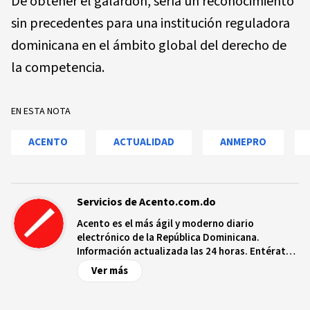
De obtener el galardón, sería un reconocimiento
sin precedentes para una institución reguladora
dominicana en el ámbito global del derecho de
la competencia.
EN ESTA NOTA
ACENTO
ACTUALIDAD
ANMEPRO
Servicios de Acento.com.do
Acento es el más ágil y moderno diario
electrónico de la República Dominicana.
Información actualizada las 24 horas. Entérate
de las noticias y sucesos más importantes a
Ver más
nivel nacional e internacional, videos y fotos
sobre los hechos y los protagonistas más
relevantes en tiempo real.