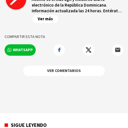
electrónico de la República Dominicana.
Información actualizada las 24 horas. Entérate
de las noticias y sucesos más importantes a
Ver más
nivel nacional e internacional, videos y fotos
sobre los hechos y los protagonistas más
relevantes en tiempo real.
COMPARTIR ESTA NOTA
WHATSAPP
VER COMENTARIOS
SIGUE LEYENDO