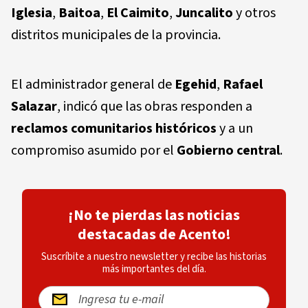
Iglesia
,
Baitoa
,
El Caimito
,
Juncalito
y otros
distritos municipales de la provincia.
El administrador general de
Egehid
,
Rafael
Salazar
, indicó que las obras responden a
reclamos comunitarios históricos
y a un
compromiso asumido por el
Gobierno central
.
¡No te pierdas las noticias
destacadas de Acento!
Suscríbite a nuestro newsletter y recibe las historias
más importantes del día.