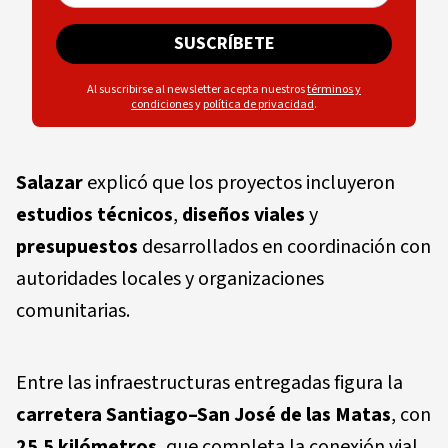
SUSCRÍBETE
Al suscribirse al newsletter acepta nuestros
términos y
condiciones
y
política de privacidad
.
Salazar
explicó que los proyectos incluyeron
estudios técnicos
,
diseños viales
y
presupuestos
desarrollados en coordinación con
autoridades locales y organizaciones
comunitarias.
Entre las infraestructuras entregadas figura la
carretera Santiago–San José de las Matas
, con
25.5 kilómetros
, que completa la conexión vial