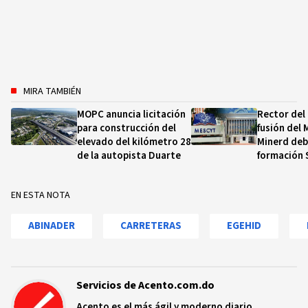
MIRA TAMBIÉN
MOPC anuncia licitación
Rector del 
para construcción del
fusión del 
elevado del kilómetro 28
Minerd deb
de la autopista Duarte
formación
EN ESTA NOTA
ABINADER
CARRETERAS
EGEHID
Servicios de Acento.com.do
Acento es el más ágil y moderno diario