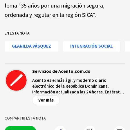
lema "35 años por una migración segura,
ordenada y regular en la región SICA".
EN ESTA NOTA
GEANILDA VÁSQUEZ
INTEGRACIÓN SOCIAL
Servicios de Acento.com.do
Acento es el más ágil y moderno diario
electrónico de la República Dominicana.
Información actualizada las 24 horas. Entérate
de las noticias y sucesos más importantes a
Ver más
nivel nacional e internacional, videos y fotos
sobre los hechos y los protagonistas más
relevantes en tiempo real.
COMPARTIR ESTA NOTA