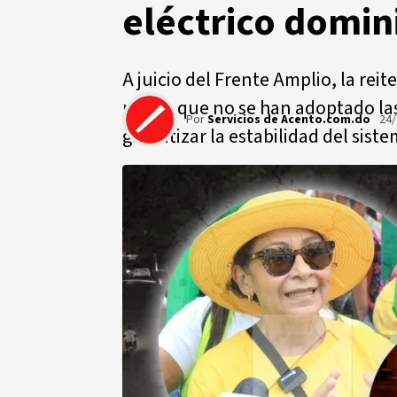
eléctrico domin
A juicio del Frente Amplio, la rei
refleja que no se han adoptado la
Por
Servicios de Acento.com.do
24/
garantizar la estabilidad del sist