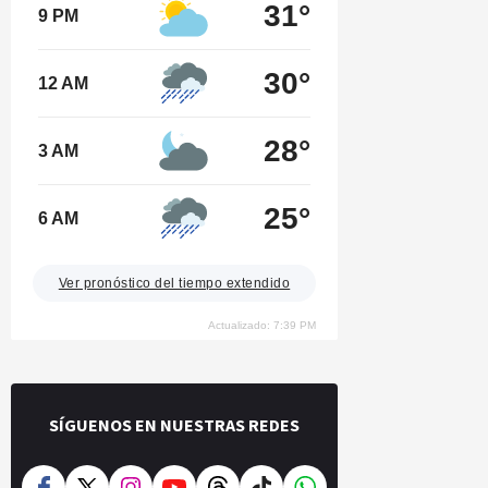
31°
9 PM
30°
12 AM
28°
3 AM
25°
6 AM
Ver pronóstico del tiempo extendido
Actualizado: 7:39 PM
SÍGUENOS EN NUESTRAS REDES