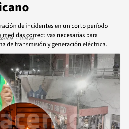
icano
teración de incidentes en un corto período
s medidas correctivas necesarias para
02/2026 · 12:29 AM
ema de transmisión y generación eléctrica.