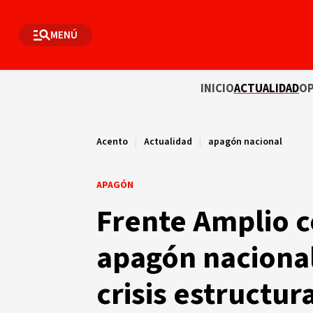
MENÚ
INICIO
ACTUALIDAD
OP
Acento
|
Actualidad
|
apagón nacional
APAGÓN
Frente Amplio 
apagón nacional
crisis estructur