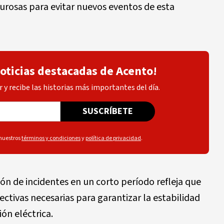
urosas para evitar nuevos eventos de esta
noticias destacadas de Acento!
 y recibe las historias más importantes del día.
SUSCRÍBETE
 nuestros
términos y condiciones
y
política de privacidad
.
ción de incidentes en un corto período refleja que
ctivas necesarias para garantizar la estabilidad
ón eléctrica.