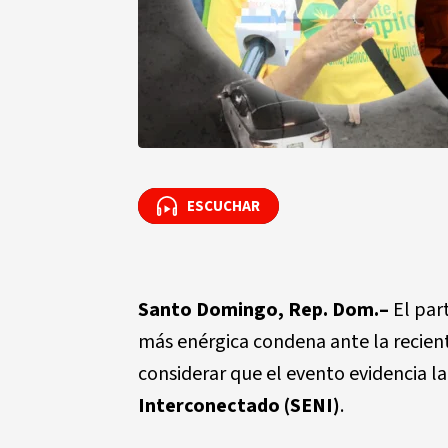
ESCUCHAR
ESCUCHAR
Santo Domingo, Rep. Dom.–
El par
más enérgica condena ante la reciente
considerar que el evento evidencia la
Interconectado (SENI)
.