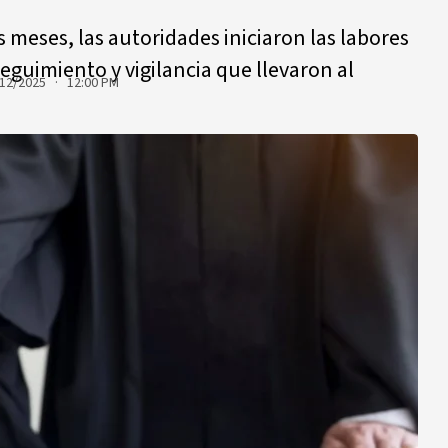
eses, las autoridades iniciaron las labores
seguimiento y vigilancia que llevaron al
12/2025 · 12:00 PM