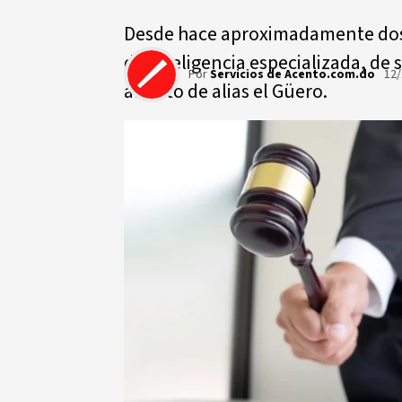
Desde hace aproximadamente dos m
de inteligencia especializada, de 
Por
Servicios de Acento.com.do
12/
arresto de alias el Güero.