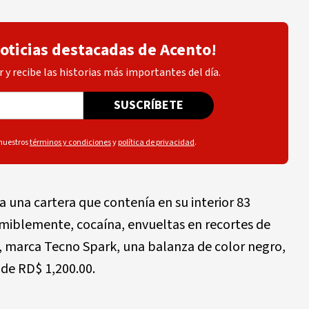
noticias destacadas de Acento!
 y recibe las historias más importantes del día.
SUSCRÍBETE
 nuestros
términos y condiciones
y
política de privacidad
.
a una cartera que contenía en su interior 83
miblemente, cocaína, envueltas en recortes de
r, marca Tecno Spark, una balanza de color negro,
 de RD$ 1,200.00.