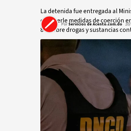
La detenida fue entregada al Min
conocerle medidas de coerción en 
Por
Servicios de Acento.com.do
20/
88, sobre drogas y sustancias con