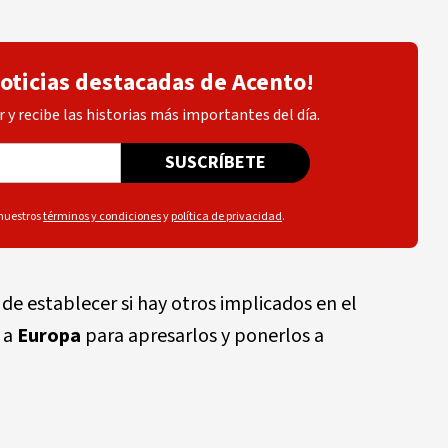
noticias destacadas de Acento!
 y recibe las historias más importantes del día.
SUSCRÍBETE
 nuestros
términos y condiciones
y
política de privacidad
.
de establecer si hay otros implicados en el
 a
Europa
para apresarlos y ponerlos a