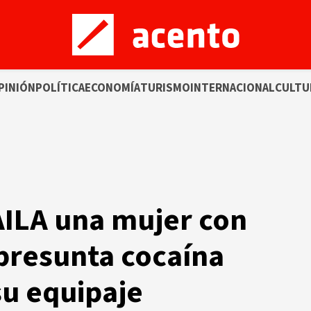
PINIÓN
POLÍTICA
ECONOMÍA
TURISMO
INTERNACIONAL
CULTU
AILA una mujer con
presunta cocaína
u equipaje