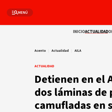
MENÚ
INICIO
ACTUALIDAD
O
Acento
|
Actualidad
|
AILA
ACTUALIDAD
Detienen en el 
dos láminas de 
camufladas en s