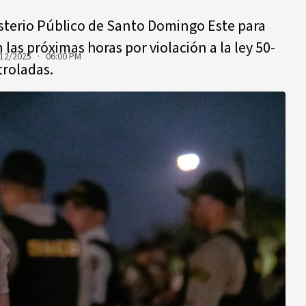
isterio Público de Santo Domingo Este para
las próximas horas por violación a la ley 50-
12/2025 · 06:00 PM
troladas.