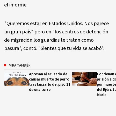
el informe.
"Queremos estar en Estados Unidos. Nos parece
un gran país" pero en "los centros de detención
de migración los guardias te tratan como
basura", contó. "Sientes que tu vida se acabó".
MIRA TAMBIÉN
Apresan al acusado de
Condenan a
causar muerte de perro
prisión a 
tras lanzarlo del piso 11
por muerte
de una torre
del Ejército
María