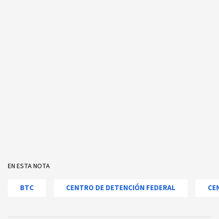
EN ESTA NOTA
BTC
CENTRO DE DETENCIÓN FEDERAL
CE