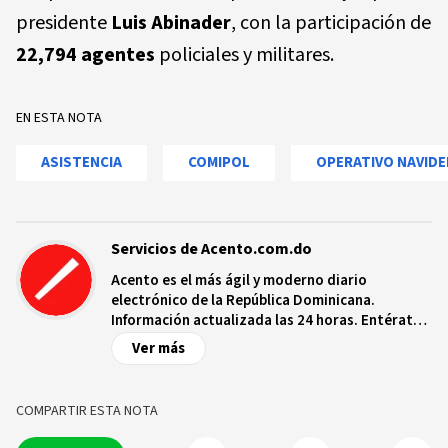
presidente
Luis Abinader
, con la participación de
22,794 agentes
policiales y militares.
EN ESTA NOTA
ASISTENCIA
COMIPOL
OPERATIVO NAVID
Servicios de Acento.com.do
Acento es el más ágil y moderno diario
electrónico de la República Dominicana.
Información actualizada las 24 horas. Entérate
de las noticias y sucesos más importantes a
Ver más
nivel nacional e internacional, videos y fotos
sobre los hechos y los protagonistas más
relevantes en tiempo real.
COMPARTIR ESTA NOTA