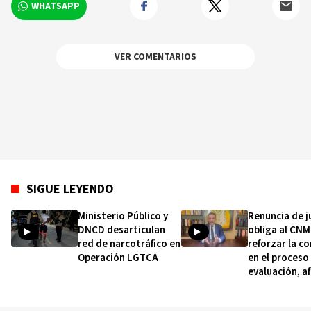
WHATSAPP
VER COMENTARIOS
SIGUE LEYENDO
Ministerio Público y
Renuncia de j
DNCD desarticulan
obliga al CNM
red de narcotráfico en
reforzar la c
Operación LGTCA
en el proceso
evaluación, a
Salcedo Cam