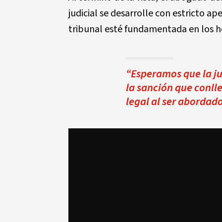
judicial se desarrolle con estricto ap
tribunal esté fundamentada en los h
“Esperamos que la jus
la sanción que conll
legal al ser abordad