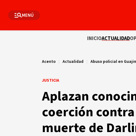
MENÚ
INICIO
ACTUALIDAD
OP
Acento
|
Actualidad
|
Abuso policial en Guaji
JUSTICIA
Aplazan conoci
coerción contra
muerte de Darl