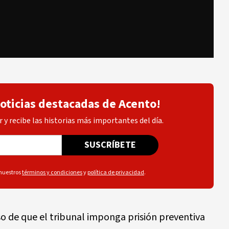
noticias destacadas de Acento!
 y recibe las historias más importantes del día.
SUSCRÍBETE
 nuestros
términos y condiciones
y
política de privacidad
.
so de que el tribunal imponga prisión preventiva