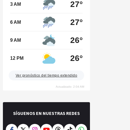
27°
3 AM
27°
6 AM
26°
9 AM
26°
12 PM
Ver pronóstico del tiempo extendido
Actualizado: 2:04 AM
SÍGUENOS EN NUESTRAS REDES