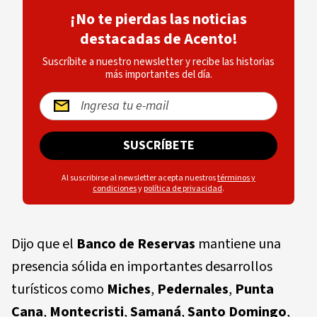
¡No te pierdas las noticias
destacadas de Acento!
Suscríbite a nuestro newsletter y recibe las historias
más importantes del día.
SUSCRÍBETE
Al suscribirse al newsletter acepta nuestros
términos y
condiciones
y
política de privacidad
.
Dijo que el
Banco de Reservas
mantiene una
presencia sólida en importantes desarrollos
turísticos como
Miches
,
Pedernales
,
Punta
Cana
,
Montecristi
,
Samaná
,
Santo Domingo
,