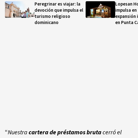
Peregrinar es viajar: la
Lopesan H
devoción que impulsa el
impulsa en 
turismo religioso
expansión 
dominicano
en Punta C
“
Nuestra
cartera de préstamos bruta
cerró el