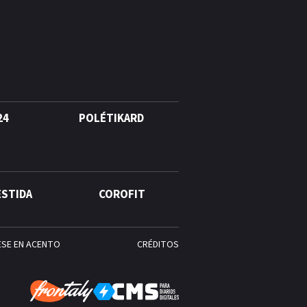
quinto lugar con cinco oros en
la jornada y otro recuperado
por apelación
¿Quién era Román Ramos? El
empresario que transformó el
comercio moderno en
República Dominicana
24
POLÉTIKARD
ESTIDA
COROFIT
ESE EN ACENTO
CRÉDITOS