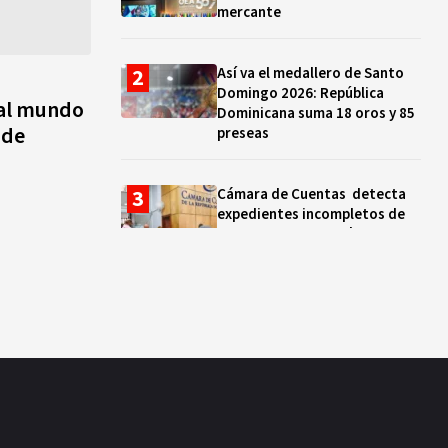
mercante
Así va el medallero de Santo
Domingo 2026: República
 al mundo
Dominicana suma 18 oros y 85
 de
preseas
Cámara de Cuentas detecta
expedientes incompletos de
operaciones por RD$16,600
millones en MINERD, entre
2019 y 2020
¿Sabes quién es Liranyi
Alonso? La velocista
dominicana que rompió un
récord de casi 30 años
Así va el medallero: RD sube al