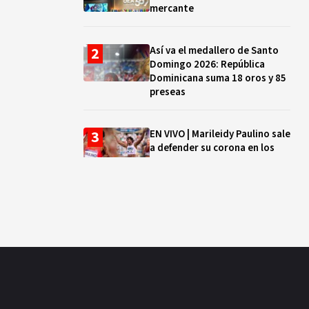
mercante
Así va el medallero de Santo
Domingo 2026: República
Dominicana suma 18 oros y 85
preseas
EN VIVO | Marileidy Paulino sale
a defender su corona en los
400 metros
Bono a Mil 2026-2027: cómo
consultar si están tus hijos e
hijas en la lista y cuándo
puedes cobrar
¿Qué se celebra hoy en el
mundo? Efemérides del 5 de