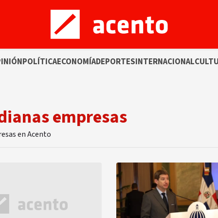
INIÓN
POLÍTICA
ECONOMÍA
DEPORTES
INTERNACIONAL
CULT
edianas empresas
resas en Acento