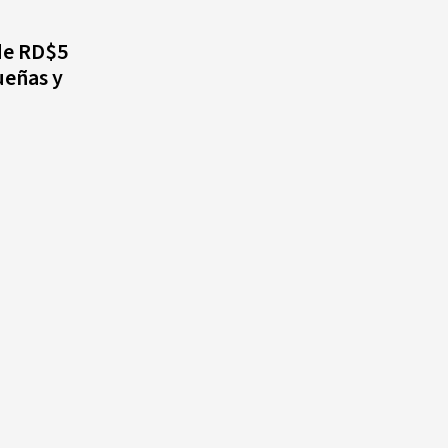
de RD$5
Cámara de Cuentas detecta
ueñas y
expedientes incompletos de
operaciones por RD$16,600
millones en MINERD, entre
2019 y 2020