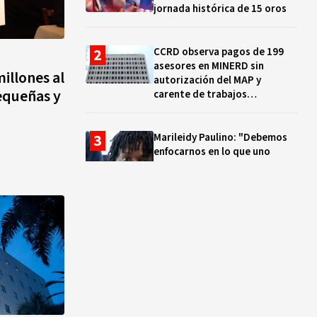
jornada histórica de 15 oros
CCRD observa pagos de 199
asesores en MINERD sin
illones al
autorización del MAP y
equeñas y
carente de trabajos
realizados, durante el 2019 y
2020
Marileidy Paulino: "Debemos
enfocarnos en lo que uno
quiere y no en los problemas"
EN VIVO: ¿Dónde ver la
clausura de los Juegos
Centroamericanos y del Caribe
Santo Domingo 2026? Hora,
lugar y quiénes cantarán
El ocaso de los proyectos
colectivos