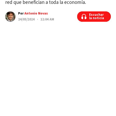
red que benefician a toda la economía.
Por
Antonio Novas
Escuchar
Escuchar
la noticia
la noticia
24/05/2024 · 12:04 AM