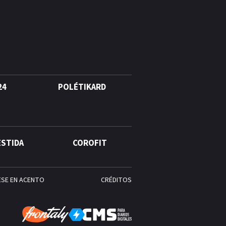
Alonso? La velocista
dominicana que rompió un
récord de casi 30 años
¿Quién era Román Ramos? El
empresario que transformó el
comercio moderno en
República Dominicana
24
POLÉTIKARD
¿Qué se celebra hoy en el
mundo? Efemérides del 6 de
agosto, hechos y
ESTIDA
COROFIT
conmemoraciones de esta
fecha
ESE EN ACENTO
CRÉDITOS