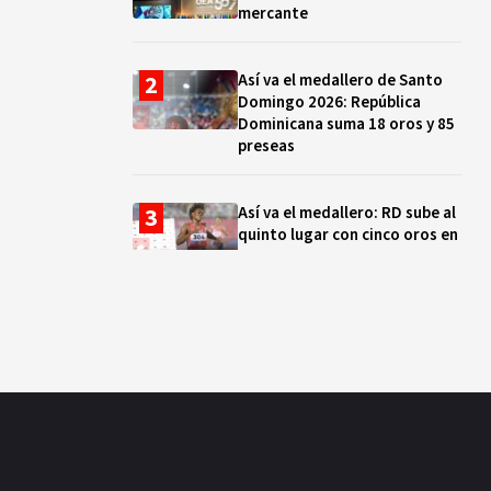
mercante
Así va el medallero de Santo
Domingo 2026: República
Dominicana suma 18 oros y 85
preseas
Así va el medallero: RD sube al
quinto lugar con cinco oros en
la jornada y otro recuperado
por apelación
Cámara de Cuentas detecta
expedientes incompletos de
operaciones por RD$16,600
millones en MINERD, entre
2019 y 2020
¿Sabes quién es Liranyi