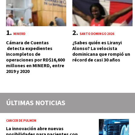
MINERD
SANTO DOMINGO 2026
Cámara de Cuentas
¿Sabes quién es Liranyi
detecta expedientes
Alonso? La velocista
incompletos de
dominicana que rompió un
operaciones por RD$16,600
récord de casi 30 años
millones en MINERD, entre
2019 y 2020
ÚLTIMAS NOTICIAS
CÁNCER DE PULMÓN
La innovación abre nuevas
posibilidades para pacientes con