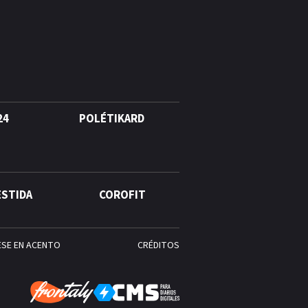
Cámara de Cuentas detecta
expedientes incompletos de
operaciones por RD$16,600
millones en MINERD, entre
2019 y 2020
24
POLÉTIKARD
ESTIDA
COROFIT
ESE EN ACENTO
CRÉDITOS