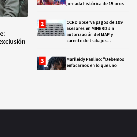
jornada histórica de 15 oros
CCRD observa pagos de 199
asesores en MINERD sin
e:
autorización del MAP y
 exclusión
carente de trabajos
realizados, durante el 2019 y
2020
Marileidy Paulino: "Debemos
enfocarnos en lo que uno
quiere y no en los problemas"
EN VIVO: ¿Dónde ver la
clausura de los Juegos
Centroamericanos y del Caribe
Santo Domingo 2026? Hora,
lugar y quiénes cantarán
El ocaso de los proyectos
colectivos