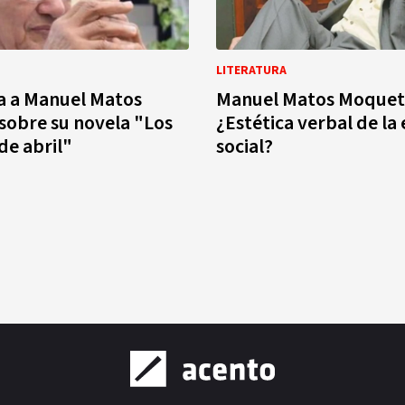
LITERATURA
a a Manuel Matos
Manuel Matos Moquet
obre su novela "Los
¿Estética verbal de la
e abril"
social?