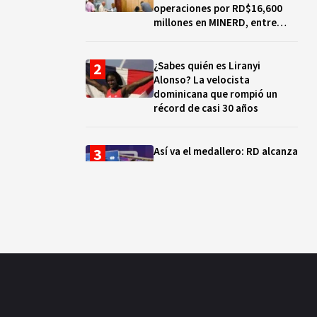
operaciones por RD$16,600
millones en MINERD, entre
2019 y 2020
¿Sabes quién es Liranyi
Alonso? La velocista
dominicana que rompió un
récord de casi 30 años
Así va el medallero: RD alcanza
30 oros, supera a Puerto Rico
y se afianza en el quinto lugar
Muere Jorge Frías, diputado
del PRM por Santo Domingo
Este