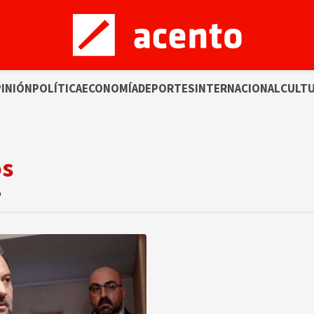
INIÓN
POLÍTICA
ECONOMÍA
DEPORTES
INTERNACIONAL
CULT
os
o