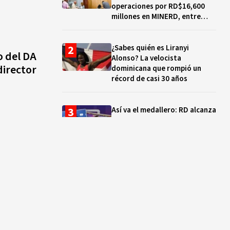
operaciones por RD$16,600
millones en MINERD, entre
2019 y 2020
¿Sabes quién es Liranyi
o del DA
Alonso? La velocista
director
dominicana que rompió un
récord de casi 30 años
Así va el medallero: RD alcanza
30 oros, supera a Puerto Rico
y se afianza en el quinto lugar
Muere Jorge Frías, diputado
del PRM por Santo Domingo
Este
¿Qué se celebra hoy en el
mundo? Efemérides del 7 de