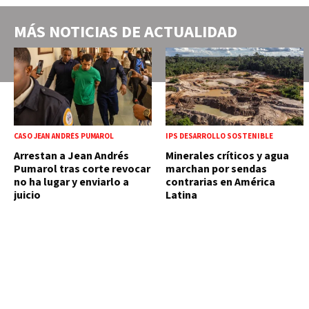
MÁS NOTICIAS DE
ACTUALIDAD
CASO JEAN ANDRÉS PUMAROL
IPS DESARROLLO SOSTENIBLE
Arrestan a Jean Andrés
Minerales críticos y agua
Pumarol tras corte revocar
marchan por sendas
no ha lugar y enviarlo a
contrarias en América
juicio
Latina