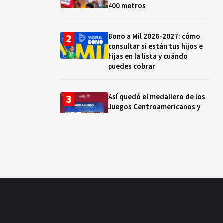
400 metros
Bono a Mil 2026-2027: cómo
consultar si están tus hijos e
hijas en la lista y cuándo
puedes cobrar
Así quedó el medallero de los
Juegos Centroamericanos y
del Caribe hoy 01 de agosto:
México supera las 230 preseas
Santoral del 4 de agosto:
santos, beatos y mártires que
celebra la Iglesia católica hoy
“Desde los 10 años vivo de la
pesca”: la vida de Michel