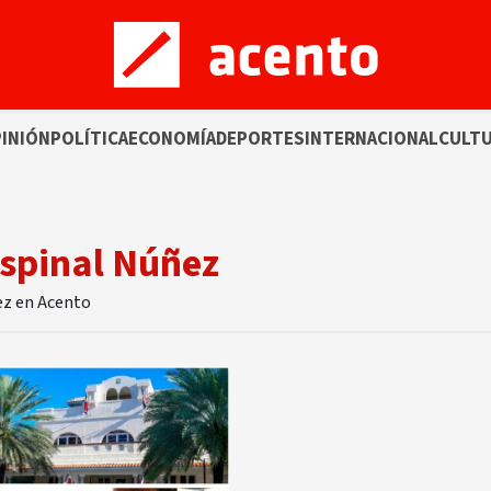
INIÓN
POLÍTICA
ECONOMÍA
DEPORTES
INTERNACIONAL
CULT
Espinal Núñez
ñez en Acento