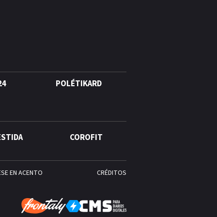
Rosado entre las olas de Azua
¿Qué se celebra hoy en el
mundo? Efemérides del 4 de
agosto
24
POLÉTIKARD
ESTIDA
COROFIT
ESE EN ACENTO
CRÉDITOS