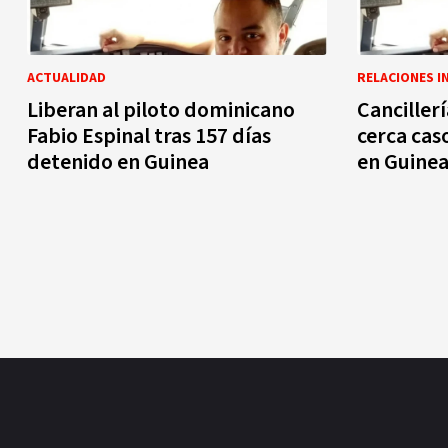
ACTUALIDAD
RELACIONES I
Liberan al piloto dominicano
Canciller
Fabio Espinal tras 157 días
cerca cas
detenido en Guinea
en Guine