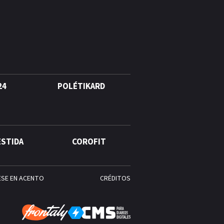
agosto, hechos y
conmemoraciones de esta
fecha
24
POLÉTIKARD
ESTIDA
COROFIT
ESE EN ACENTO
CRÉDITOS