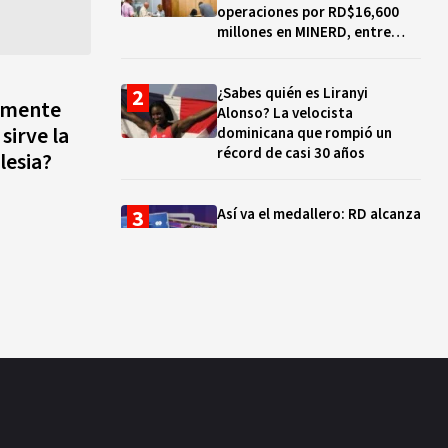
operaciones por RD$16,600
millones en MINERD, entre
2019 y 2020
¿Sabes quién es Liranyi
lmente
Alonso? La velocista
dominicana que rompió un
récord de casi 30 años
lesia?
Así va el medallero: RD alcanza
30 oros, supera a Puerto Rico
y se afianza en el quinto lugar
Muere Jorge Frías, diputado
del PRM por Santo Domingo
Este
¿Qué se celebra hoy en el
mundo? Efemérides del 7 de