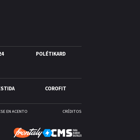
Cámara de Cuentas detecta
expedientes incompletos de
operaciones por RD$16,600
millones en MINERD, entre
2019 y 2020
24
POLÉTIKARD
ESTIDA
COROFIT
ESE EN ACENTO
CRÉDITOS