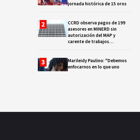
jornada histórica de 15 oros
CCRD observa pagos de 199
asesores en MINERD sin
autorización del MAP y
carente de trabajos
realizados, durante el 2019 y
2020
Marileidy Paulino: "Debemos
enfocarnos en lo que uno
quiere y no en los problemas"
EN VIVO: ¿Dónde ver la
clausura de los Juegos
Centroamericanos y del Caribe
Santo Domingo 2026? Hora,
lugar y quiénes cantarán
El ocaso de los proyectos
colectivos