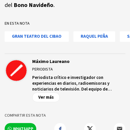
del
Bono Navideño
.
EN ESTA NOTA
GRAN TEATRO DEL CIBAO
RAQUEL PEÑA
S
Máximo Laureano
PERIODISTA
Periodista crítico e investigador con
experiencias en diarios, radioemisoras y
noticiarios de televisión. Del equipo de
http://Acento.com.do .
Ver más
COMPARTIR ESTA NOTA
WHATSAPP