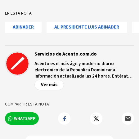
EN ESTA NOTA
ABINADER
AL PRESIDENTE LUIS ABINADER
Servicios de Acento.com.do
Acento es el más ágil y moderno diario
electrónico de la República Dominicana.
Información actualizada las 24 horas. Entérate
de las noticias y sucesos más importantes a
Ver más
nivel nacional e internacional, videos y fotos
sobre los hechos y los protagonistas más
relevantes en tiempo real.
COMPARTIR ESTA NOTA
WHATSAPP