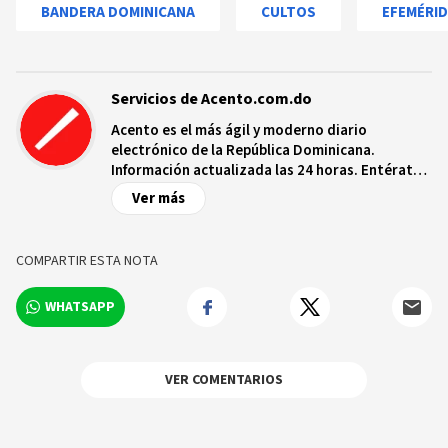
BANDERA DOMINICANA
CULTOS
EFEMÉRI
Servicios de Acento.com.do
Acento es el más ágil y moderno diario
electrónico de la República Dominicana.
Información actualizada las 24 horas. Entérate
de las noticias y sucesos más importantes a
Ver más
nivel nacional e internacional, videos y fotos
sobre los hechos y los protagonistas más
relevantes en tiempo real.
COMPARTIR ESTA NOTA
WHATSAPP
VER COMENTARIOS