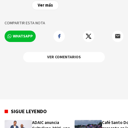
de las noticias y sucesos más importantes a
Ver más
nivel nacional e internacional, videos y fotos
sobre los hechos y los protagonistas más
relevantes en tiempo real.
COMPARTIR ESTA NOTA
WHATSAPP
VER COMENTARIOS
SIGUE LEYENDO
ADAIC anuncia
Café Santo D